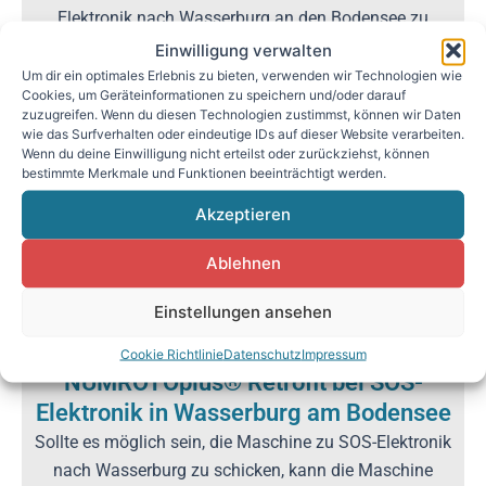
Elektronik nach Wasserburg an den Bodensee zu
schicken, kommt das Team von SOS-Elektronik zur
Einwilligung verwalten
Maschine. Ein Mechaniker für ca. 2 Wochen und ein
Um dir ein optimales Erlebnis zu bieten, verwenden wir Technologien wie
Cookies, um Geräteinformationen zu speichern und/oder darauf
Elektriker für ca. 1 Woche. Alle beweglichen
zuzugreifen. Wenn du diesen Technologien zustimmst, können wir Daten
mechanischen Teile werden erneuert und das
wie das Surfverhalten oder eindeutige IDs auf dieser Website verarbeiten.
Wenn du deine Einwilligung nicht erteilst oder zurückziehst, können
elektrische / elektronische System wird durch das NUM
bestimmte Merkmale und Funktionen beeinträchtigt werden.
Flexium System ersetzt.
Akzeptieren
Fordern sie uns an
Ablehnen
Einstellungen ansehen
Cookie Richtlinie
Datenschutz
Impressum
NUMROTOplus® Retrofit bei SOS-
Elektronik in Wasserburg am Bodensee
Sollte es möglich sein, die Maschine zu SOS-Elektronik
nach Wasserburg zu schicken, kann die Maschine